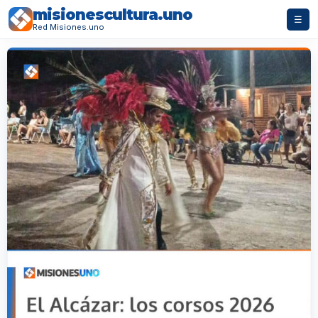
misionescultura.uno
☰
Red Misiones.uno