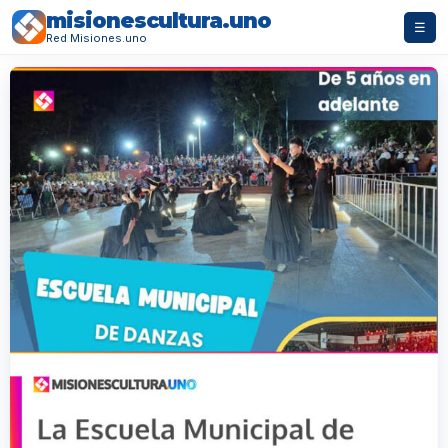
misionescultura.uno
☰
Red Misiones.uno